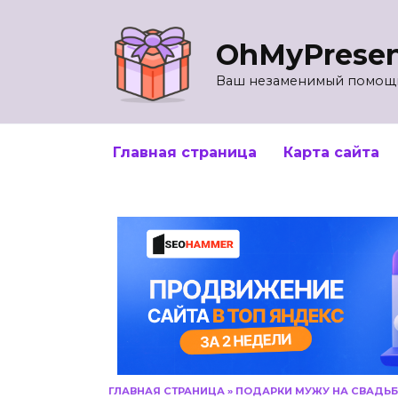
Перейти
к
OhMyPrese
содержанию
Ваш незаменимый помощн
Главная страница
Карта сайта
ГЛАВНАЯ СТРАНИЦА
»
ПОДАРКИ МУЖУ НА СВАДЬБ