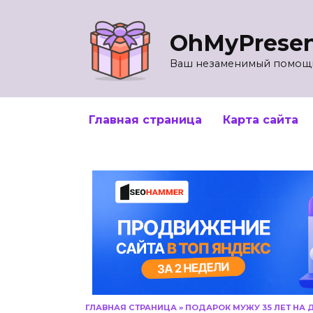
Перейти
к
OhMyPrese
содержанию
Ваш незаменимый помощн
Главная страница
Карта сайта
ГЛАВНАЯ СТРАНИЦА
»
ПОДАРОК МУЖУ 35 ЛЕТ НА