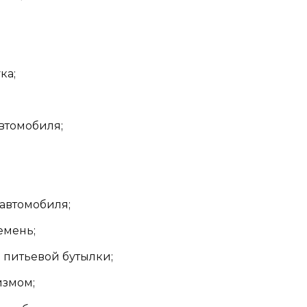
ка;
втомобиля;
 автомобиля;
емень;
питьевой бутылки;
измом;