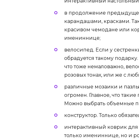
интерактивный настольный
в продолжение предыдущего
карандашами, красками. Так
красивом чемодане или кор
имениннице;
велосипед. Если у сестренк
обрадуется такому подарку.
что тоже немаловажно, вел
розовых тонах, или же с л
различные мозаики и пазлы
огромен. Главное, что таки
Можно выбрать объемные п
конструктор. Только обязат
интерактивный коврик для 
только имениннице, но и р