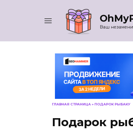
Перейти
к
OhMyP
содержанию
Ваш незамени
ГЛАВНАЯ СТРАНИЦА
»
ПОДАРОК РЫБАКУ
Подарок ры