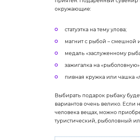
приятен. Подаренный сувенир п
окружающие:
статуэтка на тему улова;
магнит с рыбой – смешной 
медаль «заслуженному рыба
зажигалка на «рыболовную» 
пивная кружка или чашка «
Выбирать подарок рыбаку будет
вариантов очень велико. Если 
человека вещах, можно приобр
туристический, рыболовный ил