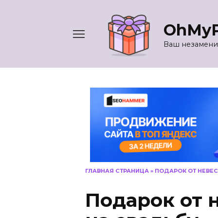
Перейти
к
OhMyP
содержанию
Ваш незамени
ГЛАВНАЯ СТРАНИЦА
»
ПОДАРОК ОТ НЕВЕС
Подарок от 